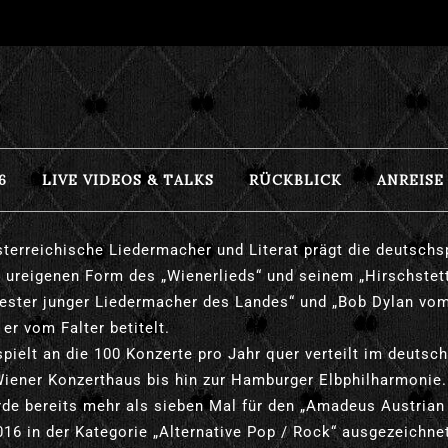
6
LIVE VIDEOS & TALKS
RÜCKBLICK
ANREISE
sterreichische Liedermacher und Literat prägt die deutsch
r ureigenen Form des „Wienerlieds“ und seinem „Hirschstett
bester junger Liedermacher des Landes“ und „Bob Dylan vom
 er vom
Falter betitelt.
spielt an die 100 Konzerte pro Jahr quer verteilt im deuts
iener Konzerthaus bis hin zur Hamburger Elbphilharmonie.
rde bereits mehr als sieben Mal für den „Amadeus Austria
016 in der Kategorie „Alternative Pop / Rock“ ausgezeichne