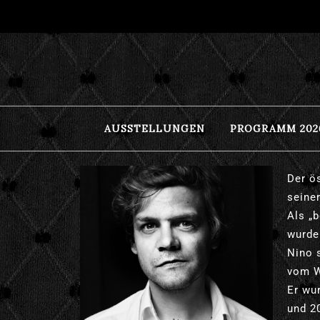
TONSPUREN 2026
AUSSTELLUNGEN
PROGRAMM 202
Der ö
seine
Als „
wurde
Nino 
vom
W
Er wu
und 2